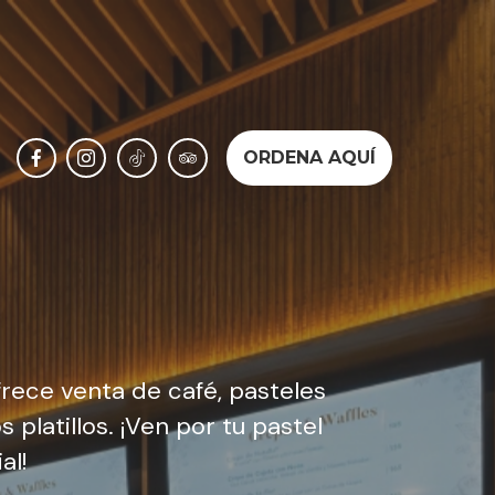
ORDENA AQUÍ
ofrece venta de café, pasteles
platillos. ¡Ven por tu pastel
al!