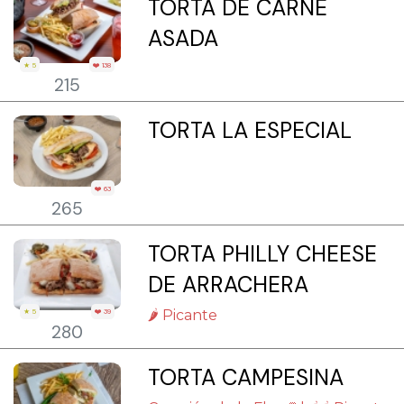
TORTA DE CARNE
ASADA
★ 5
❤️ 138
215
TORTA LA ESPECIAL
❤️ 63
265
TORTA PHILLY CHEESE
DE ARRACHERA
🌶 Picante
★ 5
❤️ 39
280
TORTA CAMPESINA