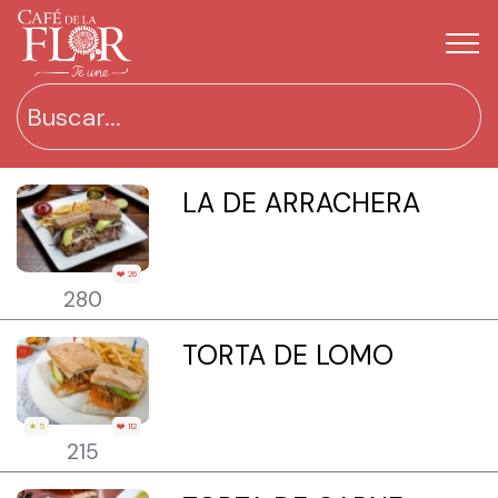
LA DE ARRACHERA
❤️ 26
280
TORTA DE LOMO
★ 5
❤️ 112
215