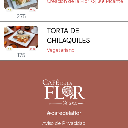
Creación de la Flor 🌻| 🌶🌶 Picante
★ 5
❤️ 78
275
TORTA DE
CHILAQUILES
Vegetariano
★ 5
❤️ 52
175
#cafedelaflor
Aviso de Privacidad